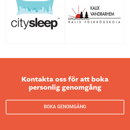
Kontakta oss för att boka
personlig genomgång
BOKA GENOMGÅNG