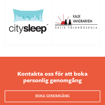
Kontakta oss för att boka
personlig genomgång
BOKA GENOMGÅNG