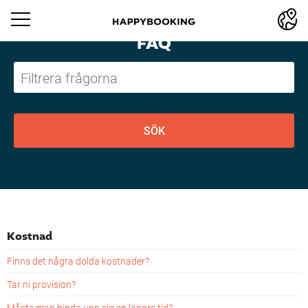
FAQ
Kostnad
Finns det några dolda kostnader?
Tar ni provision?
Måste man binda upp sig en längre tid?